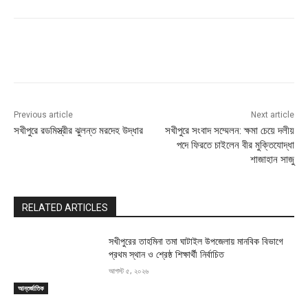
Previous article
Next article
সখীপুরে রডমিস্ত্রীর ঝুলন্ত মরদেহ উদ্ধার
সখীপুরে সংবাদ সম্মেলন: ক্ষমা চেয়ে দলীয়
পদে ফিরতে চাইলেন বীর মুক্তিযোদ্ধা
শাজাহান সাজু
RELATED ARTICLES
সখীপুরের তাহমিনা তমা ঘাটাইল উপজেলায় মানবিক বিভাগে
প্রথম স্থান ও শ্রেষ্ঠ শিক্ষার্থী নির্বাচিত
আগস্ট ৫, ২০২৬
আন্তর্জাতিক