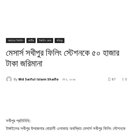
আমাদের টাঙ্গাইল
জাতীয়
টাঙ্গাইল জেলা
সখিপুর
মেসার্স সখীপুর ফিলিং স্টেশনকে ৫০ হাজার
টাকা জরিমানা
By
Md Saiful Islam Shaflo
মে ৫, ২০২৬
87
0
সখীপুর প্রতিনিধি:
টাঙ্গাইলের সখীপুর উপজেলার বোয়ালী এলাকায় অবস্থিত মেসার্স সখীপুর ফিলিং স্টেশনকে