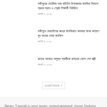
সখীপুরের তাহমিনা তমা ঘাটাইল উপজেলায় মানবিক বিভাগে
প্রথম স্থান ও শ্রেষ্ঠ শিক্ষার্থী নির্বাচিত
আগস্ট ৫, ২০২৬
সখীপুরে ফেরদৌসের রুহের মাগফিরাত কামনায় মানব কল্যাণ
যুব সংঘের দোয়া মাহফিল
আগস্ট ৪, ২০২৬
রাতের আধারে অসুস্থ স্বামীকে রাস্তায় ফেলে গেল স্ত্রী
আগস্ট ৩, ২০২৬
Load more
News Tangail is your news, entertainment, music fashion