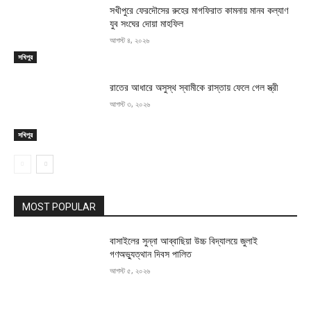
সখীপুরে ফেরদৌসের রুহের মাগফিরাত কামনায় মানব কল্যাণ
যুব সংঘের দোয়া মাহফিল
আগস্ট ৪, ২০২৬
সখিপুর
রাতের আধারে অসুস্থ স্বামীকে রাস্তায় ফেলে গেল স্ত্রী
আগস্ট ৩, ২০২৬
সখিপুর
MOST POPULAR
বাসাইলের সুন্না আব্বাছিয়া উচ্চ বিদ্যালয়ে জুলাই
গণঅভ্যুত্থান দিবস পালিত
আগস্ট ৫, ২০২৬