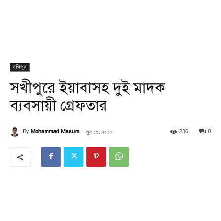
সখিপুর
সখীপুরে ইয়াবাসহ দুই মাদক
ব্যবসায়ী গ্রেফতার
জুন ১৫, ২০১৭
By
Mohammad Masum
236
0