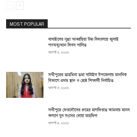
MOST POPULAR
বাসাইলের সুন্না আব্বাছিয়া উচ্চ বিদ্যালয়ে জুলাই
গণঅভ্যুত্থান দিবস পালিত
আগস্ট ৫, ২০২৬
সখীপুরের তাহমিনা তমা ঘাটাইল উপজেলায় মানবিক
বিভাগে প্রথম স্থান ও শ্রেষ্ঠ শিক্ষার্থী নির্বাচিত
আগস্ট ৫, ২০২৬
সখীপুরে ফেরদৌসের রুহের মাগফিরাত কামনায় মানব
কল্যাণ যুব সংঘের দোয়া মাহফিল
আগস্ট ৪, ২০২৬