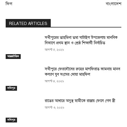
ফিল
বাংলাদেশ
RELATED ARTICLES
সখীপুরের তাহমিনা তমা ঘাটাইল উপজেলায় মানবিক
বিভাগে প্রথম স্থান ও শ্রেষ্ঠ শিক্ষার্থী নির্বাচিত
আগস্ট ৫, ২০২৬
আন্তর্জাতিক
সখীপুরে ফেরদৌসের রুহের মাগফিরাত কামনায় মানব
কল্যাণ যুব সংঘের দোয়া মাহফিল
আগস্ট ৪, ২০২৬
সখিপুর
রাতের আধারে অসুস্থ স্বামীকে রাস্তায় ফেলে গেল স্ত্রী
আগস্ট ৩, ২০২৬
সখিপুর