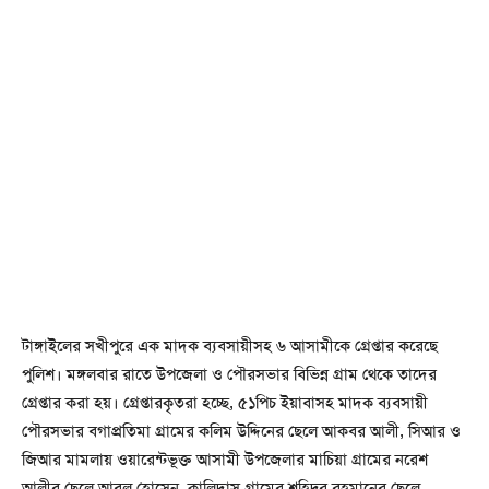
টাঙ্গাইলের সখীপুরে এক মাদক ব্যবসায়ীসহ ৬ আসামীকে গ্রেপ্তার করেছে
পুলিশ। মঙ্গলবার রাতে উপজেলা ও পৌরসভার বিভিন্ন গ্রাম থেকে তাদের
গ্রেপ্তার করা হয়। গ্রেপ্তারকৃতরা হচ্ছে, ৫১পিচ ইয়াবাসহ মাদক ব্যবসায়ী
পৌরসভার বগাপ্রতিমা গ্রামের কলিম উদ্দিনের ছেলে আকবর আলী, সিআর ও
জিআর মামলায় ওয়ারেন্টভূক্ত আসামী উপজেলার মাচিয়া গ্রামের নরেশ
আলীর ছেলে আবুল হোসেন, কালিদাস গ্রামের শহিদুর রহমানের ছেলে