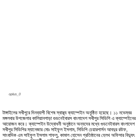
oplus_0
টাঙ্গাইলের সখীপুরে দিনব্যাপী বিশেষ স্বাস্থ্য ক্যাম্পেইন অনুষ্ঠিত হয়েছে। ১১ নভেম্বর
মঙ্গলবার উপজেলার কালিয়ানপাড়া গুডনেইবারস বাংলাদেশ সখীপুর সিডিপি এ ক্যাম্পেইনের
আয়োজন করে। ক্যাম্পেইন উদ্বোধনী অনুষ্ঠানে অন্যদের মধ্যে গুডনেইবারস বাংলাদেশ
সখীপুর সিডিপির ম্যানেজার মোঃ সাইফুল ইসলাম, সিডিপি চেয়ারপার্সন আবদুর রউফ,
সাংবাদিক এম সাইফুল ইসলাম শাফলু, কামাল হোসেন প্রতিষ্ঠানের হেলথ অফিসার বিদ্যুৎ