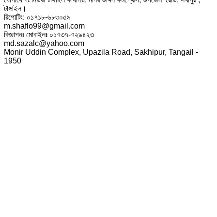
টাঙ্গাইল।
রিপোটিং: ০১৭১৮-৬৮৩০৫৯
m.shaflo99@gmail.com
বিজ্ঞাপনঃ মোবাইলঃ ০১৭৩৭-৭২৯৪২৩
md.sazalc@yahoo.com
Monir Uddin Complex, Upazila Road, Sakhipur, Tangail -
1950
© সর্বস্বত্ব স্বত্বাধিকার সংরক্ষিত