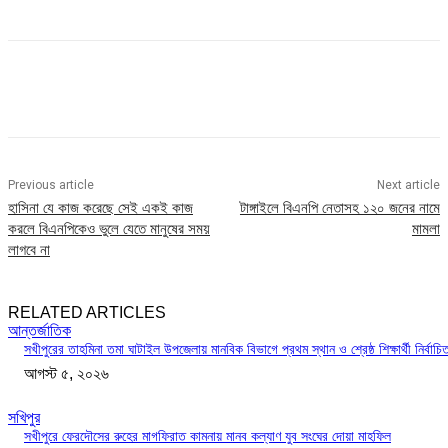
Previous article
Next article
হাসিনা যে কাজ করেছে সেই একই কাজ
টাঙ্গাইলে বিএনপি নেতাসহ ১২০ জনের নামে
করলে বিএনপিকেও ভুলে যেতে মানুষের সময়
মামলা
লাগবে না
RELATED ARTICLES
আন্তর্জাতিক
সখীপুরের তাহমিনা তমা ঘাটাইল উপজেলায় মানবিক বিভাগে প্রথম স্থান ও শ্রেষ্ঠ শিক্ষার্থী নির্বাচি
আগস্ট ৫, ২০২৬
সখিপুর
সখীপুরে ফেরদৌসের রুহের মাগফিরাত কামনায় মানব কল্যাণ যুব সংঘের দোয়া মাহফিল