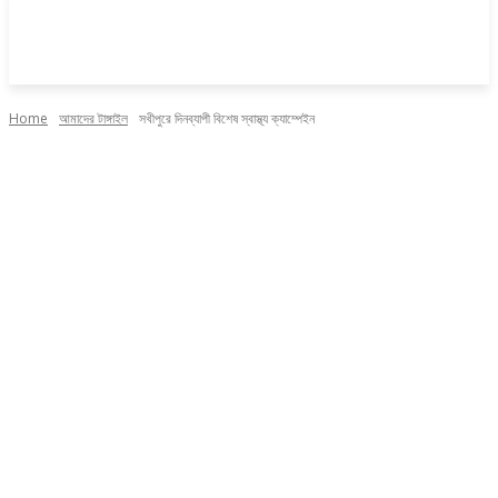
Home
আমাদের টাঙ্গাইল
সখীপুরে দিনব্যাপী বিশেষ স্বাস্থ্য ক্যাম্পেইন