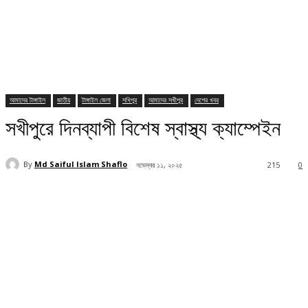
আমাদের টাঙ্গাইল
জাতীয়
টাঙ্গাইল জেলা
সখিপুর
আমাদের সখীপুর
দেশের খবর
সখীপুরে দিনব্যাপী বিশেষ স্বাস্থ্য ক্যাম্পেইন
By
Md Saiful Islam Shaflo
নভেম্বর ১১, ২০২৫
215
0