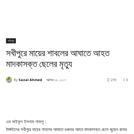
সখিপুর
সখীপুরে মায়ের শাবলের আঘাতে আহত
মাদকাসক্ত ছেলের মৃত্যু
By
Sazal Ahmed
অক্টোবর ১৫, ২০১৭
219
0
এম সাইফুল ইসলাম শাফলু :
টাঙ্গাইলের সখীপুরে মায়ের শাবলের আঘাতে গুরুতর আহত মাদকাসক্ত ছেলে জুয়েল রানার