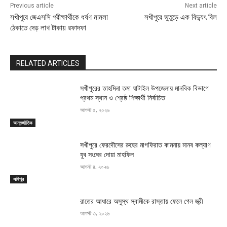
Previous article
Next article
সখীপুরে জেএসসি পরীক্ষার্থীকে ধর্ষণ মামলা
সখীপুরে ভুতুড়ে এক বিদ্যুৎ বিল
ঠেকাতে দেড় লাখ টাকায় রফাদফা
RELATED ARTICLES
সখীপুরের তাহমিনা তমা ঘাটাইল উপজেলায় মানবিক বিভাগে
প্রথম স্থান ও শ্রেষ্ঠ শিক্ষার্থী নির্বাচিত
আগস্ট ৫, ২০২৬
আন্তর্জাতিক
সখীপুরে ফেরদৌসের রুহের মাগফিরাত কামনায় মানব কল্যাণ
যুব সংঘের দোয়া মাহফিল
আগস্ট ৪, ২০২৬
সখিপুর
রাতের আধারে অসুস্থ স্বামীকে রাস্তায় ফেলে গেল স্ত্রী
আগস্ট ৩, ২০২৬