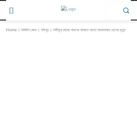
Home
টাঙ্গাইল জেলা
সখিপুর
সখীপুরে মায়ের শাবলের আঘাতে আহত মাদকাসক্ত ছেলের মৃত্যু