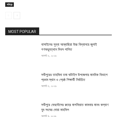
সখিপুর
MOST POPULAR
বাসাইলের সুন্না আব্বাছিয়া উচ্চ বিদ্যালয়ে জুলাই
গণঅভ্যুত্থান দিবস পালিত
আগস্ট ৫, ২০২৬
সখীপুরের তাহমিনা তমা ঘাটাইল উপজেলায় মানবিক বিভাগে
প্রথম স্থান ও শ্রেষ্ঠ শিক্ষার্থী নির্বাচিত
আগস্ট ৫, ২০২৬
সখীপুরে ফেরদৌসের রুহের মাগফিরাত কামনায় মানব কল্যাণ
যুব সংঘের দোয়া মাহফিল
আগস্ট ৪, ২০২৬