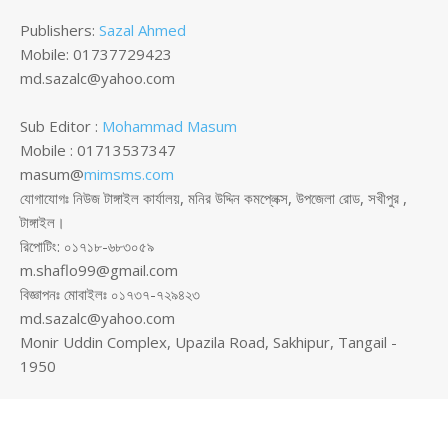
Publishers:
Sazal Ahmed
Mobile: 01737729423
md.sazalc@yahoo.com
Sub Editor :
Mohammad Masum
Mobile : 01713537347
masum@
mimsms.com
যোগাযোগঃ নিউজ টাঙ্গাইল কার্যালয়, মনির উদ্দিন কমপ্লেক্স, উপজেলা রোড, সখীপুর ,
টাঙ্গাইল।
রিপোটিং: ০১৭১৮-৬৮৩০৫৯
m.shaflo99@gmail.com
বিজ্ঞাপনঃ মোবাইলঃ ০১৭৩৭-৭২৯৪২৩
md.sazalc@yahoo.com
Monir Uddin Complex, Upazila Road, Sakhipur, Tangail -
1950
© সর্বস্বত্ব স্বত্বাধিকার সংরক্ষিত