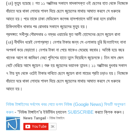
(২৪) মৃত্যু হয়েছে। গত ১১ অক্টোবর সকালে মাদকাসক্ত ওই ছেলের হাত থেকে নিজেকে
বাঁচাতে ঘরে থাকা লোহার শাবল দিয়ে ছেলে জুয়েলের মাথায় আঘাত করলে সে গুরুতর
আহত হয়। পরে তাকে ঢাকা মেডিকেল কলেজ হাসপাতালে ভর্তি করা হলে চারদিন
চিকিৎসাধীন থাকার পর রোববার সকালে জুয়েলের মৃত্যু হয়।
প্রসঙ্গত: সখীপুর পৌরসভার ৩ নম্বর ওয়ার্ডের মৃত আলী হোসেনের ছেলে জুয়েল রানা
(২৪) দীর্ঘদিন ধরেই নেশাগ্রস্ত। নেশার টাকার জন্য সে এলাকায় চুরি ছিনতাইসহ নানা
অপকর্ম করে বেড়াতো। নেশার টাকা না পেয়ে মাকেও মেরেছে বহুবার। অতিষ্ঠ হয়ে বছর
খানেক আগে মা জামিরণ নেছা পুলিশের হাতে তুলে দিয়েছিল জুয়েলকে। তিন মাস জেল
খেটে বেরিয়ে আসে জুয়েল। শুরু হয় জুয়েলের ভয়ানক তান্ডব। ১১ অক্টোবর বুধবার সকাল
৭ টায় ঘুম থেকে ওঠেই টাকার দাবিতে ছেলে জুয়েল রানা মায়ের প্রতি চড়াও হয়। নিজেকে
বাঁচাতে ঘরে থাকা লোহার শাবল দিয়ে ছেলে জুয়েলের মাথায় আঘাত করলে সে গুরুতর
আহত হয়।
নিউজ টাঙ্গাইলের সর্বশেষ খবর পেতে গুগল নিউজ (Google News) ফিডটি অনুসরণ
করুন
- "নিউজ টাঙ্গাইল"র ইউটিউব চ্যানেল
SUBSCRIBE
করতে ক্লিক করুন।