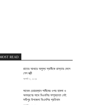
MOST READ
রাতের আধারে অসুস্থ স্বামীকে রাস্তায় ফেলে
গেল স্ত্রী
আগস্ট ৩, ২০২৬
সাবেক চেয়ারম্যান শামীমের ওপর হামলা ও
অপহরণের সাথে বিএনপির সম্পৃক্ততা নেই:
সখীপুর উপজেলা বিএনপির প্রতিবাদ