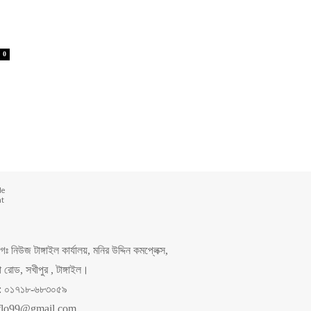
0
de
nt
 নিউজ টাঙ্গাইল কার্যালয়, মনির উদ্দিন কমপ্লেক্স,
রোড, সখীপুর , টাঙ্গাইল।
ং: ০১৭১৮-৬৮৩০৫৯
flo99@gmail.com