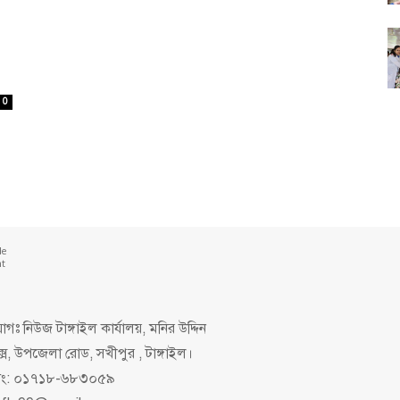
0
de
nt
গঃ নিউজ টাঙ্গাইল কার্যালয়, মনির উদ্দিন
ক্স, উপজেলা রোড, সখীপুর , টাঙ্গাইল।
িং: ০১৭১৮-৬৮৩০৫৯