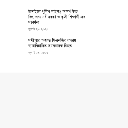
টাঙ্গাইলে পুলিশ লাইনস্ আদর্শ উচ্চ
বিদ্যালয়ে নবীনবরণ ও কৃতী শিক্ষার্থীদের
সংবর্ধনা
জুলাই ২৯, ২০২৬
সখীপুরে অজ্ঞাত সিএনজির ধাক্কায়
ব্যাটারিচালিত ভ্যানচালক নিহত
জুলাই ২৯, ২০২৬