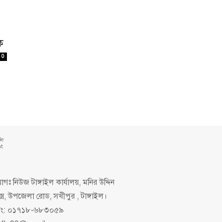
ক
0
de
nt
গঃ নিউজ টাঙ্গাইল কার্যালয়, মনির উদ্দিন
ক্স, উপজেলা রোড, সখীপুর , টাঙ্গাইল।
িং: ০১৭১৮-৬৮৩০৫৯