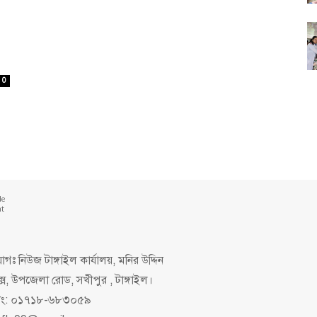
0
de
nt
গঃ নিউজ টাঙ্গাইল কার্যালয়, মনির উদ্দিন
ক্স, উপজেলা রোড, সখীপুর , টাঙ্গাইল।
িং: ০১৭১৮-৬৮৩০৫৯