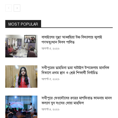
MOST POPULAR
বাসাইলের সুন্না আব্বাছিয়া উচ্চ বিদ্যালয়ে জুলাই
গণঅভ্যুত্থান দিবস পালিত
আগস্ট ৫, ২০২৬
সখীপুরের তাহমিনা তমা ঘাটাইল উপজেলায় মানবিক
বিভাগে প্রথম স্থান ও শ্রেষ্ঠ শিক্ষার্থী নির্বাচিত
আগস্ট ৫, ২০২৬
সখীপুরে ফেরদৌসের রুহের মাগফিরাত কামনায় মানব
কল্যাণ যুব সংঘের দোয়া মাহফিল
আগস্ট ৪, ২০২৬