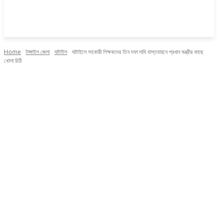
Home
টাঙ্গাইল জেলা
ঘাটাইল
ঘাটাইলে সহকারী শিক্ষকদের তিন দফা দাবি বাস্তবায়নে প্রধান মন্ত্রীর কাছে
খোলা চিঠি