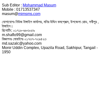
Sub Editor :
Mohammad Masum
Mobile : 01713537347
masum@
mimsms.com
যোগাযোগঃ নিউজ টাঙ্গাইল কার্যালয়, মনির উদ্দিন কমপ্লেক্স, উপজেলা রোড, সখীপুর ,
টাঙ্গাইল।
রিপোটিং: ০১৭১৮-৬৮৩০৫৯
m.shaflo99@gmail.com
বিজ্ঞাপনঃ মোবাইলঃ ০১৭৩৭-৭২৯৪২৩
md.sazalc@yahoo.com
Monir Uddin Complex, Upazila Road, Sakhipur, Tangail -
1950
© সর্বস্বত্ব স্বত্বাধিকার সংরক্ষিত