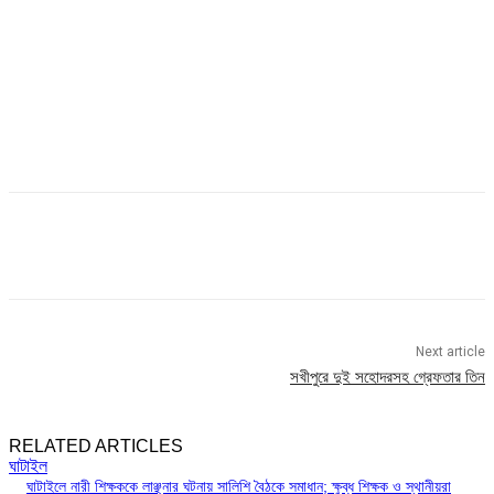
Next article
সখীপুরে দুই সহোদরসহ গ্রেফতার তিন
RELATED ARTICLES
ঘাটাইল
ঘাটাইলে নারী শিক্ষককে লাঞ্ছনার ঘটনায় সালিশি বৈঠকে সমাধান; ক্ষুব্ধ শিক্ষক ও স্থানীয়রা