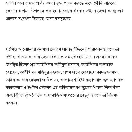
সাকিব আল হাসান পবিত্র ওমরা হজ্জ পালন করতে এসে সৌদি আরবের
জেদ্দায় আগমন উপলক্ষে গত ২৪ ডিসেম্বর রবিবার সন্ধ্যায় জেদ্দা কনস্যুলেট
প্রাঙ্গনে সংবর্ধনা দিয়েছে জেদ্দা কনস্যুলেট।
সংক্ষিপ্ত আলোচনায় কনসাল কে এম সালাহ উদ্দিনের পরিচালনায় শুভেচ্ছা
বক্তব্য রাখেন কনসাল জেনারেল এফ এম বোরহান উদ্দিন এসময় আরও
উপস্থিত ছিলেন শ্রম কাউন্সিলর আমিনুল ইসলাম, কাউন্সিলর আলতাফ
হোসেন, কাউন্সিলর মুজিবুর রহমান, প্রথম সচিব মোহাম্মদ কামরূজ্জামান,
ভাইস কনসাল মোস্তফা জামিল সহ বাংলাদেশ, ইন্টারন্যাশনাল স্কুল ন্যাশনাল
কারুকলাম ও ইংলিশ সেকশন এর অভিবাভকগণ স্কুলের শিক্ষক-শিক্ষার্থীরা
এবং বিভিন্ন রাজনৈতিক ও সামাজিক সংগঠনের নেতৃবৃন্দ শুভেচ্ছা বিনিময়
করেন।