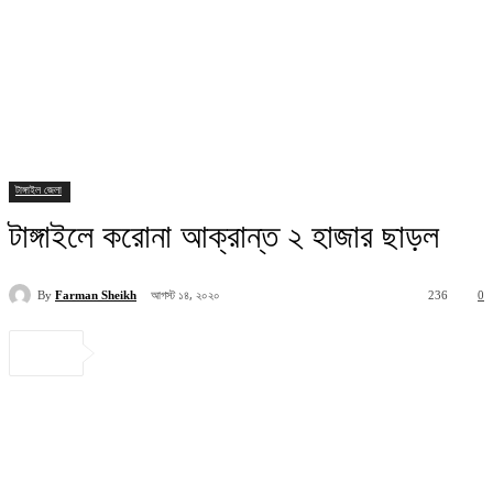
টাঙ্গাইল জেলা
টাঙ্গাইলে করোনা আক্রান্ত ২ হাজার ছাড়ল
আগস্ট ১৪, ২০২০
By
Farman Sheikh
236
0