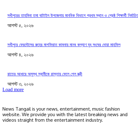
সখীপুরের তাহমিনা তমা ঘাটাইল উপজেলায় মানবিক বিভাগে প্রথম স্থান ও শ্রেষ্ঠ শিক্ষার্থী নির্বাচি
আগস্ট ৫, ২০২৬
সখীপুরে ফেরদৌসের রুহের মাগফিরাত কামনায় মানব কল্যাণ যুব সংঘের দোয়া মাহফিল
আগস্ট ৪, ২০২৬
রাতের আধারে অসুস্থ স্বামীকে রাস্তায় ফেলে গেল স্ত্রী
আগস্ট ৩, ২০২৬
Load more
News Tangail is your news, entertainment, music fashion
website. We provide you with the latest breaking news and
videos straight from the entertainment industry.