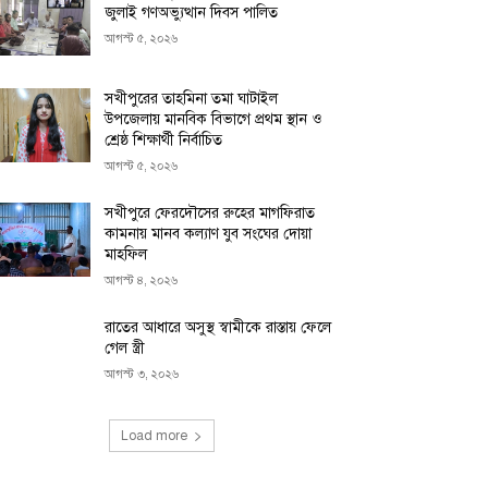
জুলাই গণঅভ্যুত্থান দিবস পালিত
আগস্ট ৫, ২০২৬
সখীপুরের তাহমিনা তমা ঘাটাইল
উপজেলায় মানবিক বিভাগে প্রথম স্থান ও
শ্রেষ্ঠ শিক্ষার্থী নির্বাচিত
আগস্ট ৫, ২০২৬
সখীপুরে ফেরদৌসের রুহের মাগফিরাত
কামনায় মানব কল্যাণ যুব সংঘের দোয়া
মাহফিল
আগস্ট ৪, ২০২৬
রাতের আধারে অসুস্থ স্বামীকে রাস্তায় ফেলে
গেল স্ত্রী
আগস্ট ৩, ২০২৬
Load more