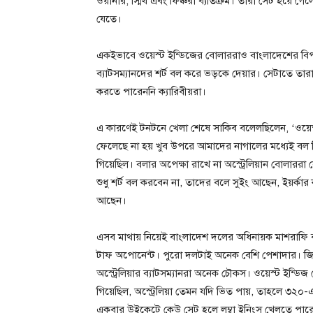
ওয়ার্নার, স্মিথ এবং ফিঞ্চরা ব্যতিক্রম। তারা সেট হয়ে গ
যেতে।
একইভাবে ওয়েস্ট ইন্ডিজের বোলাররাও বাংলাদেশের বিপক
ব্যাটসম্যানদের শর্ট বল করে ভড়কে দেয়ার। সেটাতে তারা 
করতে পারেননি ক্যারিবীয়রা।
এ কারণেই টনটনে খেলা শেষে সাকিব বলেলছিলেন, ‘ওয়েস্ট
ফেলেছে না হয় খুব উপরে আমাদের নাগালের মধ্যেই বল
গিয়েছিল। বলার অপেক্ষা রাখে না অস্ট্রেলিয়ান বোলাররা স
শুধু শর্ট বল করবেন না, তাদের বলে সুইং আছেন, ইয়র্ক
আছেন।
এসব মাথায় নিয়েই বাংলাদেশ দলের অধিনায়ক মাশরাফি বলেন
টাফ অপোনেন্ট। পুরো দলটাই অনেক বেশি পেশাদার। জ
অস্ট্রেলিয়ার ব্যাটসম্যানরা অনেক চৌকস। ওয়েস্ট ইন্ড
গিয়েছিল, অস্ট্রেলিয়া তেমন যদি ভিত পায়, তাহলে ৩২০
একবার উইকেটে কেউ সেট হলে লম্বা ইনিংস খেলতে পার