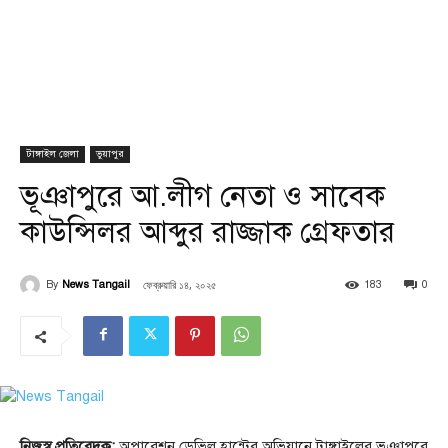
টাঙ্গাইল জেলা
ভুয়াপুর
ভূঞাপুরে আ.লীগ নেতা ও সাবেক
কাউন্সিলর আব্দুর রাজ্জাক গ্রেফতার
ফেব্রুয়ারি ১৪, ২০২৫
By
News Tangail
183
0
নিজস্ব প্রতিবেদক:
অপারেশন ডেভিল হান্টের অভিযানে টাঙ্গাইলের ভূঞাপুরে