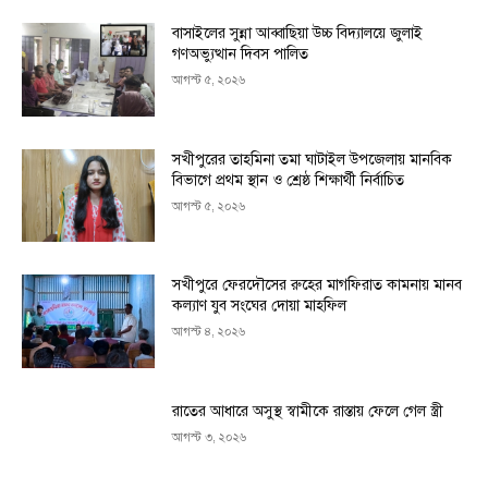
বাসাইলের সুন্না আব্বাছিয়া উচ্চ বিদ্যালয়ে জুলাই
গণঅভ্যুত্থান দিবস পালিত
আগস্ট ৫, ২০২৬
সখীপুরের তাহমিনা তমা ঘাটাইল উপজেলায় মানবিক
বিভাগে প্রথম স্থান ও শ্রেষ্ঠ শিক্ষার্থী নির্বাচিত
আগস্ট ৫, ২০২৬
সখীপুরে ফেরদৌসের রুহের মাগফিরাত কামনায় মানব
কল্যাণ যুব সংঘের দোয়া মাহফিল
আগস্ট ৪, ২০২৬
রাতের আধারে অসুস্থ স্বামীকে রাস্তায় ফেলে গেল স্ত্রী
আগস্ট ৩, ২০২৬