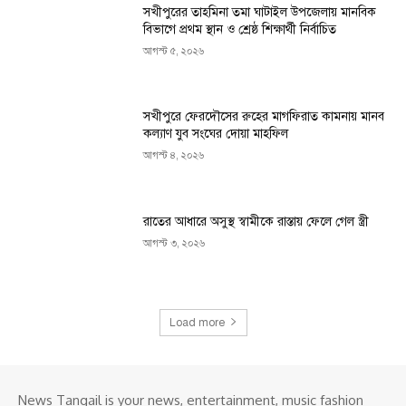
সখীপুরের তাহমিনা তমা ঘাটাইল উপজেলায় মানবিক
বিভাগে প্রথম স্থান ও শ্রেষ্ঠ শিক্ষার্থী নির্বাচিত
আগস্ট ৫, ২০২৬
সখীপুরে ফেরদৌসের রুহের মাগফিরাত কামনায় মানব
কল্যাণ যুব সংঘের দোয়া মাহফিল
আগস্ট ৪, ২০২৬
রাতের আধারে অসুস্থ স্বামীকে রাস্তায় ফেলে গেল স্ত্রী
আগস্ট ৩, ২০২৬
Load more
News Tangail is your news, entertainment, music fashion