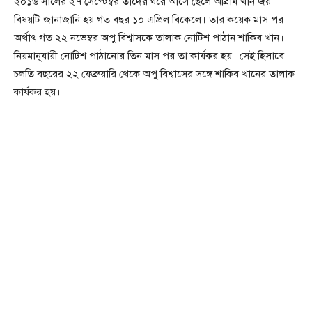
২০১৬ সালের ২৭ সেপ্টেম্বর তাদের ঘরে আসে ছেলে আব্রাম খান জয়।
বিষয়টি জানাজানি হয় গত বছর ১০ এপ্রিল বিকেলে। তার কয়েক মাস পর
অর্থাৎ গত ২২ নভেম্বর অপু বিশ্বাসকে তালাক নোটিশ পাঠান শাকিব খান।
নিয়মানুযায়ী নোটিশ পাঠানোর তিন মাস পর তা কার্যকর হয়। সেই হিসাবে
চলতি বছরের ২২ ফেব্রুয়ারি থেকে অপু বিশ্বাসের সঙ্গে শাকিব খানের তালাক
কার্যকর হয়।