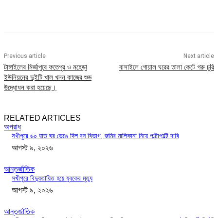
Previous article
Next article
টাঙ্গাইলের মির্জাপুরে ফতেপুর ও মহেড়া
বাসাইলে গোয়াল ঘরের তালা কেটে গরু চুরি
ইউনিয়নের দুইটি খাল খনন কাজের শুভ
উদ্ধোধন করা হয়েছে।
RELATED ARTICLES
অপরাধ
সখীপুরে ৬০ হাত ঘর ভেঙে দিল বন বিভাগ, জমির মালিকানা নিয়ে পাল্টাপাল্টি দাবি
আগস্ট ৯, ২০২৬
আন্তর্জাতিক
সখীপুরে বিদ্যুতায়িত হয়ে যুবকের মৃত্যু
আগস্ট ৯, ২০২৬
আন্তর্জাতিক