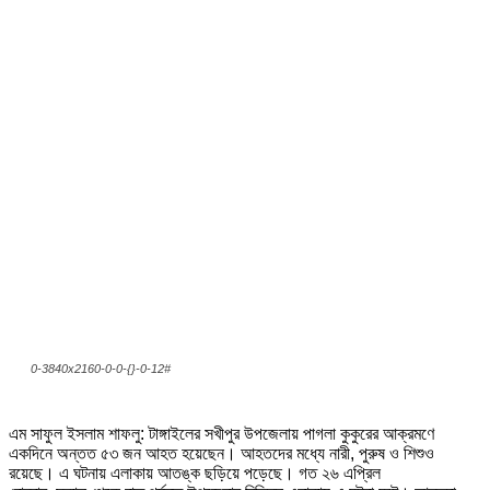
0-3840x2160-0-0-{}-0-12#
এম সাফুল ইসলাম শাফলু: টাঙ্গাইলের সখীপুর উপজেলায় পাগলা কুকুরের আক্রমণে
একদিনে অন্তত ৫৩ জন আহত হয়েছেন। আহতদের মধ্যে নারী, পুরুষ ও শিশুও
রয়েছে। এ ঘটনায় এলাকায় আতঙ্ক ছড়িয়ে পড়েছে। গত ২৬ এপ্রিল