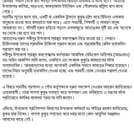
‎রোববার সকাল থেকে রাত পর্যন্ত উপজেলার বিভিন্ন এলাকায় এ ঘটনা ঘটে। আহতরা
উপজেলার কালিয়া, বড়চওনা, কাকড়াজাম ইউনিয়ন এবং পৌরসভার বাসিন্দা বলে জানা
গেছে।
‎স্থানীয় সূত্রে জানা যায়, একটি বা একাধিক উন্মত্ত কুকুর হঠাৎ করে বিভিন্ন এলাকায়
মানুষকে ধাওয়া করে কামড়াতে শুরু করে। এতে পথচারী, শিক্ষার্থী ও সাধারণ মানুষ
আক্রান্ত হন। ঘটনাটি দ্রুত ছড়িয়ে পড়লে এলাকাজুড়ে আতঙ্কের সৃষ্টি হয় এবং অনেকে
ঘর থেকে বের হতে ভয় পান।
‎আহতদের দ্রুত সখীপুর উপজেলা স্বাস্থ্য কমপ্লেক্সে নিয়ে যাওয়া হয়। সেখানে
চিকিৎসকরা তাদের প্রাথমিক চিকিৎসা প্রদান করেন এবং প্রয়োজনীয় রেবিস ভ্যাকসিন
প্রয়োগ করা হয়।
‎সখীপুর উপজেলা স্বাস্থ্য কমপ্লেক্সের কর্তব্যরত আবাসিক মেডিকেল অফিসার (আরএমও)
ডাঃ অরিন আকশিশ সামি বলেন, একদিনে এত সংখ্যক কুকুরে কামড়ানোর ঘটনা
অস্বাভাবিক। আক্রান্তদের মধ্যে অনেকেই একাধিক স্থানে কামড়ের শিকার হয়েছেন।
তাদের নিয়ম অনুযায়ী ভ্যাকসিন দেওয়া হচ্ছে এবং পরবর্তী ডোজ নেওয়ার পরামর্শ দেওয়া
হয়েছে।
‎এ বিষয়ে স্থানীয় প্রশাসন ও পৌর কর্তৃপক্ষকে দ্রুত পদক্ষেপ নেওয়ার আহ্বান জানিয়েছেন
এলাকাবাসী। তারা পাগলা কুকুর শনাক্ত করে অপসারণ এবং ভবিষ্যতে এ ধরনের ঘটনা
প্রতিরোধে কার্যকর ব্যবস্থা গ্রহণের দাবি জানান।
‎এদিকে, উপজেলা প্রাণিসম্পদ বিভাগের উপজেলা কর্মকর্তা ডঃ সাইদুর রহমান জানিয়েছে,
কুকর মারা নিষেধ। পাগলা কুকুর শনাক্তে করে ধরার মতো কোন আধুনিক সরঞ্জামও
আমাদের কাছে নেই।