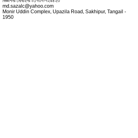
বিজ্ঞাপনঃ মোবাইলঃ ০১৭৩৭-৭২৯৪২৩
md.sazalc@yahoo.com
Monir Uddin Complex, Upazila Road, Sakhipur, Tangail -
1950
© সর্বস্বত্ব স্বত্বাধিকার সংরক্ষিত