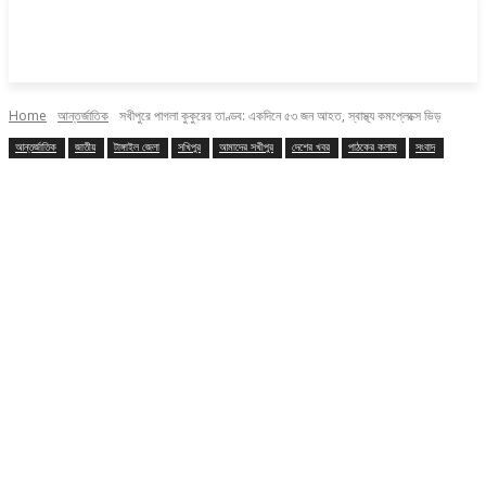
Home
আন্তর্জাতিক
সখীপুরে পাগলা কুকুরের তাণ্ডব: একদিনে ৫৩ জন আহত, স্বাস্থ্য কমপ্লেক্সে ভিড় ‎
আন্তর্জাতিক
জাতীয়
টাঙ্গাইল জেলা
সখিপুর
আমাদের সখীপুর
দেশের খবর
পাঠকের কলাম
সংবাদ