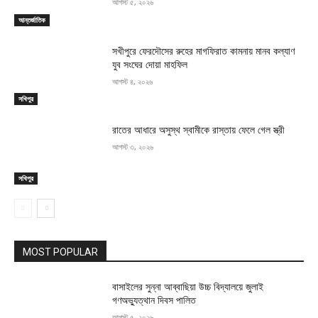
আগস্ট ৫, ২০২৬
আন্তর্জাতিক
সখীপুরে ফেরদৌসের রুহের মাগফিরাত কামনায় মানব কল্যাণ
যুব সংঘের দোয়া মাহফিল
আগস্ট ৪, ২০২৬
সখিপুর
রাতের আধারে অসুস্থ স্বামীকে রাস্তায় ফেলে গেল স্ত্রী
আগস্ট ৩, ২০২৬
সখিপুর
MOST POPULAR
বাসাইলের সুন্না আব্বাছিয়া উচ্চ বিদ্যালয়ে জুলাই
গণঅভ্যুত্থান দিবস পালিত
আগস্ট ৫, ২০২৬