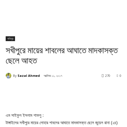
সখিপুর
সখীপুরে মায়ের শাবলের আঘাতে মাদকাসক্ত
ছেলে আহত
By
Sazal Ahmed
অক্টোবর ১১, ২০১৭
270
0
এম সাইফুল ইসলাম শাফলু :
টাঙ্গাইলের সখীপুরে মায়ের লোহার শাবলের আঘাতে মাদকাসক্ত ছেলে জুয়েল রানা (২৪)