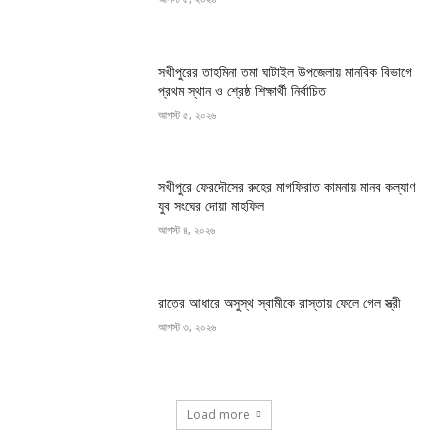
সখীপুরের তাহমিনা তমা ঘাটাইল উপজেলায় মানবিক বিভাগে
প্রথম স্থান ও শ্রেষ্ঠ শিক্ষার্থী নির্বাচিত
আগস্ট ৫, ২০২৬
সখীপুরে ফেরদৌসের রুহের মাগফিরাত কামনায় মানব কল্যাণ
যুব সংঘের দোয়া মাহফিল
আগস্ট ৪, ২০২৬
রাতের আধারে অসুস্থ স্বামীকে রাস্তায় ফেলে গেল স্ত্রী
আগস্ট ৩, ২০২৬
Load more