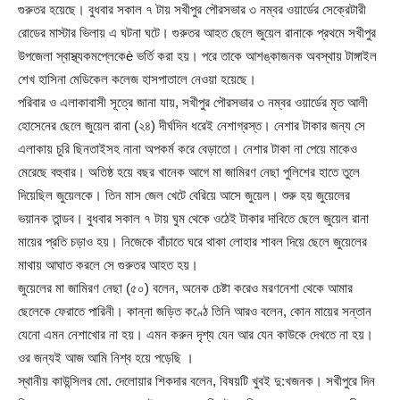
গুরুতর হয়েছে। বুধবার সকাল ৭ টায় সখীপুর পৌরসভার ৩ নম্বর ওয়ার্ডের সেক্রেটারী
রোডের মাস্টার ভিলায় এ ঘটনা ঘটে। গুরুতর আহত ছেলে জুয়েল রানাকে প্রথমে সখীপুর
উপজেলা স্বাস্থ্যকমপ্লেকেè ভর্তি করা হয়। পরে তাকে আশঙ্কাজনক অবস্থায় টাঙ্গাইল
শেখ হাসিনা মেডিকেল কলেজ হাসপাতালে নেওয়া হয়েছে।
পরিবার ও এলাকাবাসী সূত্রে জানা যায়, সখীপুর পৌরসভার ৩ নম্বর ওয়ার্ডের মৃত আলী
হোসেনের ছেলে জুয়েল রানা (২৪) দীর্ঘদিন ধরেই নেশাগ্রস্ত। নেশার টাকার জন্য সে
এলাকায় চুরি ছিনতাইসহ নানা অপকর্ম করে বেড়াতো। নেশার টাকা না পেয়ে মাকেও
মেরেছে বহুবার। অতিষ্ঠ হয়ে বছর খানেক আগে মা জামিরণ নেছা পুলিশের হাতে তুলে
দিয়েছিল জুয়েলকে। তিন মাস জেল খেটে বেরিয়ে আসে জুয়েল। শুরু হয় জুয়েলের
ভয়ানক তান্ডব। বুধবার সকাল ৭ টায় ঘুম থেকে ওঠেই টাকার দাবিতে ছেলে জুয়েল রানা
মায়ের প্রতি চড়াও হয়। নিজেকে বাঁচাতে ঘরে থাকা লোহার শাবল দিয়ে ছেলে জুয়েলের
মাথায় আঘাত করলে সে গুরুতর আহত হয়।
জুয়েলের মা জামিরণ নেছা (৫০) বলেন, অনেক চেষ্টা করেও মরণনেশা থেকে আমার
ছেলেকে ফেরাতে পারিনী। কান্না জড়িত কণ্ঠে তিনি আরও বলেন, কোন মায়ের সন্তান
যেনো এমন নেশাখোর না হয়। এমন করুন দৃশ্য যেন আর যেন কাউকে দেখতে না হয়।
ওর জন্যই আজ আমি নিশ্ব হয়ে পড়েছি ।
স্থানীয় কাউন্সিলর মো. দেলোয়ার শিকদার বলেন, বিষয়টি খুবই দু:খজনক। সখীপুরে দিন