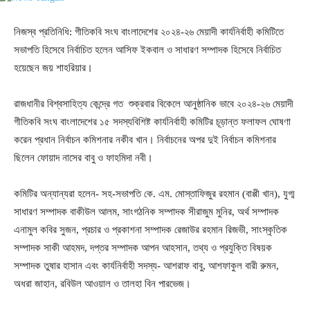
নিজস্ব প্রতিনিধি: গীতিকবি সংঘ বাংলাদেশের ২০২৪-২৬ মেয়াদী কার্যনির্বাহী কমিটিতে
সভাপতি হিসেবে নির্বাচিত হলেন আসিফ ইকবাল ও সাধারণ সম্পাদক হিসেবে নির্বাচিত
হয়েছেন জয় শাহরিয়ার।
রাজধানীর বিশ্বসাহিত্য কেন্দ্রে গত শুক্রবার বিকেলে আনুষ্ঠানিক ভাবে ২০২৪-২৬ মেয়াদী
গীতিকবি সংঘ বাংলাদেশের ১৫ সদস্যবিশিষ্ট কার্যনির্বাহী কমিটির চূড়ান্ত ফলাফল ঘোষণা
করেন প্রধান নির্বাচন কমিশনার নকীব খান। নির্বাচনের অপর দুই নির্বাচন কমিশনার
ছিলেন ফোয়াদ নাসের বাবু ও ফাহমিদা নবী।
কমিটির অন্যান্যরা হলেন- সহ-সভাপতি কে. এম. মোস্তাফিজুর রহমান (বাপ্পী খান), যুগ্ম
সাধারণ সম্পাদক বাকীউল আলম, সাংগঠনিক সম্পাদক সীরাজুম মুনির, অর্থ সম্পাদক
এনামুল কবির সুজন, প্রচার ও প্রকাশনা সম্পাদক রেজাউর রহমান রিজভী, সাংস্কৃতিক
সম্পাদক সাকী আহমদ, দপ্তর সম্পাদক আপন আহসান, তথ্য ও প্রযুক্তি বিষয়ক
সম্পাদক তুষার হাসান এবং কার্যনির্বাহী সদস্য- আশরাফ বাবু, আশফাকুল বারী রুমন,
অধরা জাহান, রবিউল আওয়াল ও তালহা বিন পারভেজ।