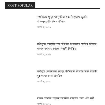
MOST POPULAR
বাসাইলের সুন্না আব্বাছিয়া উচ্চ বিদ্যালয়ে জুলাই
গণঅভ্যুত্থান দিবস পালিত
আগস্ট ৫, ২০২৬
সখীপুরের তাহমিনা তমা ঘাটাইল উপজেলায় মানবিক বিভাগে
প্রথম স্থান ও শ্রেষ্ঠ শিক্ষার্থী নির্বাচিত
আগস্ট ৫, ২০২৬
সখীপুরে ফেরদৌসের রুহের মাগফিরাত কামনায় মানব কল্যাণ
যুব সংঘের দোয়া মাহফিল
আগস্ট ৪, ২০২৬
রাতের আধারে অসুস্থ স্বামীকে রাস্তায় ফেলে গেল স্ত্রী
আগস্ট ৩, ২০২৬