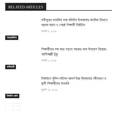
RELATED ARTICLES
সখীপুরের তাহমিনা তমা ঘাটাইল উপজেলায় মানবিক বিভাগে
প্রথম স্থান ও শ্রেষ্ঠ শিক্ষার্থী নির্বাচিত
আগস্ট ৫, ২০২৬
আন্তর্জাতিক
শিক্ষার্থীদের দক্ষ করে গড়তে সরকার নানা উদ্যোগ নিয়েছে:
প্রতিমন্ত্রী টুকু
আগস্ট ১, ২০২৬
কালিহাতী
টাঙ্গাইলে পুলিশ লাইনস্ আদর্শ উচ্চ বিদ্যালয়ে নবীনবরণ ও
কৃতী শিক্ষার্থীদের সংবর্ধনা
জুলাই ২৯, ২০২৬
টাঙ্গাইল জেলা