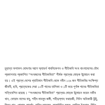
চূড়ান্ত ফলাফল ঘোষণার আগে অ্যাডর্ন পাবলিকেশন ও গীতিকবি সংঘ বাংলাদেশের যৌথ
প্রকাশনায় প্রকাশিত “সংঘজনের গীতিকবিতা” শীর্ষক গ্রন্থের মোড়ক উন্মোচন করা
হয়। এই গ্রন্থে দেশের খ্যাতিমান গীতিকবি থেকে নবীন ১২৯ জন গীতিকবির সংক্ষিপ্ত
জীবনী, ছবি, প্রত্যেকের সেরা ১০টি গানের তালিকা ও ১টি করে পূর্ণাঙ্গ গানের গীতিকবিতা
সন্নিবেশিত রয়েছে। “সংঘজনের গীতিকবিতা” গ্রন্থের মোড়ক উন্মোচন করেন নকীব
খান, ফোয়াদ নাসের বাবু, শহীদ মাহমুদ জঙ্গী, শহীদুল্লাহ ফরায়জী, লিটন অধিকারী রিন্টু,