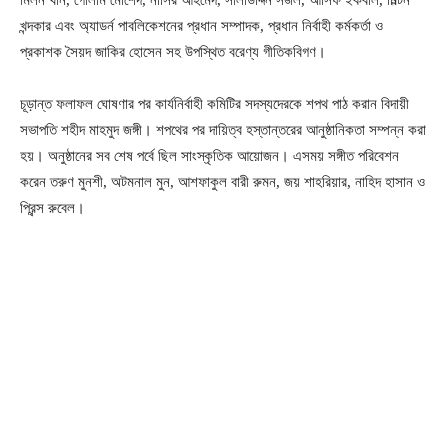
মিলন খান, গোলাম মোর্শেদ, নাসির আহমেদ, সালাউদ্দিন সজল, আসিফ ইকবাল, মিল্টন
খন্দকার এবং অ্যাডর্ন পাবলিকেশনের প্রধান সম্পাদক, প্রধান নির্বাহী কর্মকর্তা ও
প্রকাশক সৈয়দ জাকির হোসেন সহ উপস্থিত বরেণ্য গীতিকবিগণ।
চূড়ান্ত ফলাফল ঘোষণার পর কার্যনির্বাহী কমিটির সদস্যদেরকে শপথ পাঠ করান বিদায়ী
সভাপতি শহীদ মাহমুদ জঙ্গী। শপথের পর দায়িত্ব হস্তান্তরের আনুষ্ঠানিকতা সম্পন্ন করা
হয়। অনুষ্ঠানের সব শেষ পর্বে ছিল সাংস্কৃতিক আয়োজন। এসময় সঙ্গীত পরিবেশন
করেন তরুণ মুনশী, অটমনাল মুন, আশফাকুল বারী রুমন, জয় শাহরিয়ার, নাহিদ হাসান ও
প্রিন্স রুবেল।