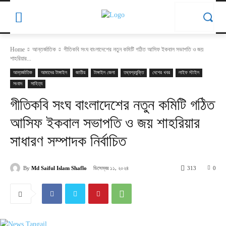
Home
আন্তর্জাতিক
গীতিকবি সংঘ বাংলাদেশের নতুন কমিটি গঠিত আসিফ ইকবাল সভাপতি ও জয়
শাহরিয়ার...
আন্তর্জাতিক
আমাদের টাঙ্গাইল
জাতীয়
টাঙ্গাইল জেলা
তথ্যপ্রযুক্তি
দেশের খবর
লাইফ স্টাইল
সংবাদ
সাহিত্য
গীতিকবি সংঘ বাংলাদেশের নতুন কমিটি গঠিত
আসিফ ইকবাল সভাপতি ও জয় শাহরিয়ার
সাধারণ সম্পাদক নির্বাচিত
ডিসেম্বর ১১, ২০২৪
By
Md Saiful Islam Shaflo
313
0