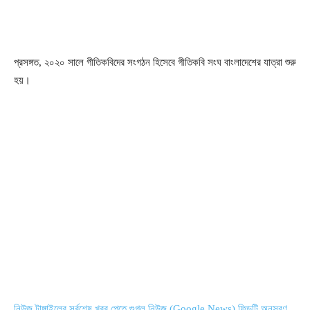
প্রসঙ্গত, ২০২০ সালে গীতিকবিদের সংগঠন হিসেবে গীতিকবি সংঘ বাংলাদেশের যাত্রা শুরু
হয়।
নিউজ টাঙ্গাইলের সর্বশেষ খবর পেতে গুগল নিউজ (Google News) ফিডটি অনুসরণ