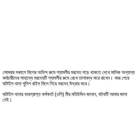
সোমবার সকালে মিলের অফিস রুমে শ্যামলীর মরদেহ পড়ে থাকতে দেখে মালিক অন্যান্য
কর্মচারীদের সাহায্যে মরদেহটি শ্যামলীর রুমে রেখে তালাবদ্ধ করে রাখেন। খবর পেয়ে
ঘাটাইল থানা পুলিশ রাইস মিলে গিয়ে মরদেহ উদ্ধার করে।
ঘাটাইল থানার ভারপ্রাপ্ত কর্মকর্তা (ওসি) মীর মহিউদ্দিন জানান, ঘটনাটি আমার জানা
নেই।