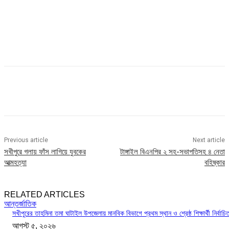
Previous article
Next article
সখীপুরে গলায় ফাঁস লাগিয়ে যুবকের
টাঙ্গাইল বিএনপির ২ সহ-সভাপতিসহ ৪ নেতা
আত্মহত্যা
বহিষ্কার
RELATED ARTICLES
আন্তর্জাতিক
সখীপুরের তাহমিনা তমা ঘাটাইল উপজেলায় মানবিক বিভাগে প্রথম স্থান ও শ্রেষ্ঠ শিক্ষার্থী নির্বাচি
আগস্ট ৫, ২০২৬