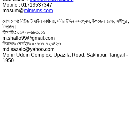
Mobile : 01713537347
masum@
mimsms.com
যোগাযোগঃ নিউজ টাঙ্গাইল কার্যালয়, মনির উদ্দিন কমপ্লেক্স, উপজেলা রোড, সখীপুর ,
টাঙ্গাইল।
রিপোটিং: ০১৭১৮-৬৮৩০৫৯
m.shaflo99@gmail.com
বিজ্ঞাপনঃ মোবাইলঃ ০১৭৩৭-৭২৯৪২৩
md.sazalc@yahoo.com
Monir Uddin Complex, Upazila Road, Sakhipur, Tangail -
1950
© সর্বস্বত্ব স্বত্বাধিকার সংরক্ষিত