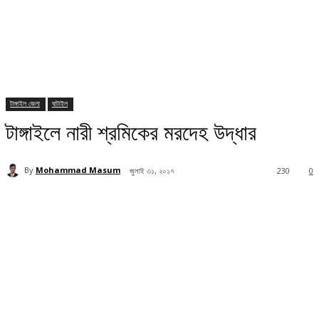
টাঙ্গাইল জেলা
ঘাটাইল
টাঙ্গাইলে নারী শ্রমিকের মরদেহ উদ্ধার
By
Mohammad Masum
জুলাই ৩১, ২০১৭
230
0