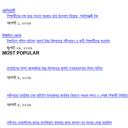
কালিহাতী
শিক্ষার্থীদের দক্ষ করে গড়তে সরকার নানা উদ্যোগ নিয়েছে: প্রতিমন্ত্রী টুকু
আগস্ট ১, ২০২৬
টাঙ্গাইল জেলা
টাঙ্গাইলে পুলিশ লাইনস্ আদর্শ উচ্চ বিদ্যালয়ে নবীনবরণ ও কৃতী শিক্ষার্থীদের সংবর্ধনা
জুলাই ২৯, ২০২৬
MOST POPULAR
বাসাইলের সুন্না আব্বাছিয়া উচ্চ বিদ্যালয়ে জুলাই গণঅভ্যুত্থান দিবস পালিত
আগস্ট ৫, ২০২৬
সখীপুরের তাহমিনা তমা ঘাটাইল উপজেলায় মানবিক বিভাগে প্রথম স্থান ও শ্রেষ্ঠ শিক্ষার্থী নির্বাচি
আগস্ট ৫, ২০২৬
সখীপুরে ফেরদৌসের রুহের মাগফিরাত কামনায় মানব কল্যাণ যুব সংঘের দোয়া মাহফিল