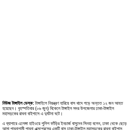
নিউজ টাঙ্গাইল ডেস্ক:
টাঙ্গাইলে নিয়ন্ত্রণ হারিয়ে বাস খাদে পড়ে অন্তত ১২ জন আহত
হয়েছেন। বৃহস্পতিবার (০৬ জুন) বিকেলে টাঙ্গাইল সদর উপজেলার ঢাকা-টাঙ্গাইল
মহাসড়কের রাবনা বাইপাসে এ দুর্ঘটনা ঘটে।
এ ব্যাপারে এলেঙ্গা হাইওয়ে পুলিশ ফাঁড়ির ইনচার্জ বাসুদেব সিনহা বলেন, ঢাকা থেকে ছেড়ে
আসা পাবনাগামী পাবনা এক্সপ্রেসের একটি বাস ঢাকা-টাঙ্গাইল মহাসড়কের রাবনা বাইপাস