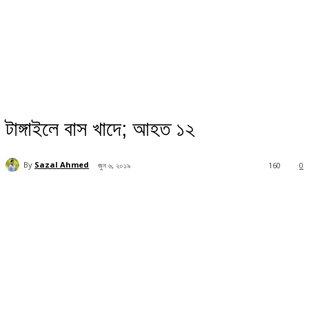
টাঙ্গাইলে বাস খাদে; আহত ১২
By
Sazal Ahmed
জুন ৬, ২০১৯
160
0