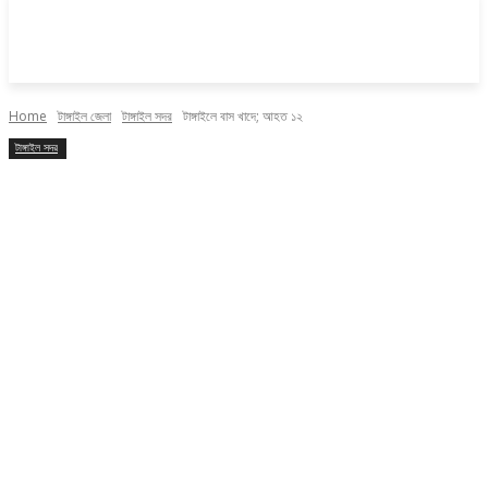
Home
টাঙ্গাইল জেলা
টাঙ্গাইল সদর
টাঙ্গাইলে বাস খাদে; আহত ১২
টাঙ্গাইল সদর