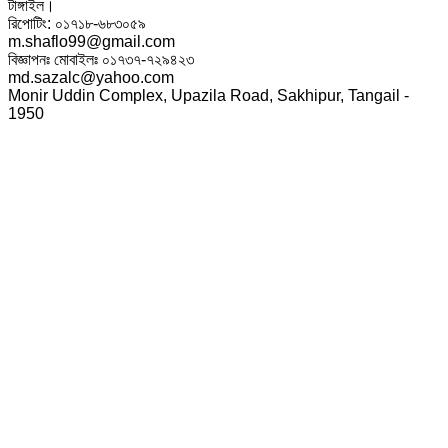
টাঙ্গাইল।
রিপোটিং: ০১৭১৮-৬৮৩০৫৯
m.shaflo99@gmail.com
বিজ্ঞাপনঃ মোবাইলঃ ০১৭৩৭-৭২৯৪২৩
md.sazalc@yahoo.com
Monir Uddin Complex, Upazila Road, Sakhipur, Tangail -
1950
© সর্বস্বত্ব স্বত্বাধিকার সংরক্ষিত