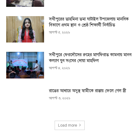
সখীপুরের তাহমিনা তমা ঘাটাইল উপজেলায় মানবিক
বিভাগে প্রথম স্থান ও শ্রেষ্ঠ শিক্ষার্থী নির্বাচিত
আগস্ট ৫, ২০২৬
সখীপুরে ফেরদৌসের রুহের মাগফিরাত কামনায় মানব
কল্যাণ যুব সংঘের দোয়া মাহফিল
আগস্ট ৪, ২০২৬
রাতের আধারে অসুস্থ স্বামীকে রাস্তায় ফেলে গেল স্ত্রী
আগস্ট ৩, ২০২৬
Load more