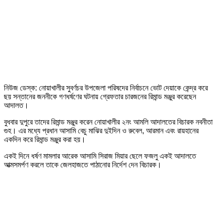
নিউজ ডেস্ক: নোয়াখালীর সুবর্ণচর উপজেলা পরিষদের নির্বাচনে ভোট দেয়াকে কেন্দ্র করে
ছয় সন্তানের জননীকে গণধর্ষণের ঘটনায় গ্রেফতার চারজনের রিমান্ড মঞ্জুর করেছেন
আদালত।
বুধবার দুপুরে তাদের রিমান্ড মঞ্জুর করেন নোয়াখালীর ২নং আমলি আদালতের বিচারক নবনীতা
গুহ। এর মধ্যে প্রধান আসামি বেচু মাঝির দুইদিন ও রুবেল, আরমান এবং রায়হানের
একদিন করে রিমান্ড মঞ্জুর করা হয়।
একই দিনে ধর্ষণ মামলার আরেক আসামি সিরাজ মিয়ার ছেলে ফজলু একই আদালতে
আত্মসমর্পণ করলে তাকে জেলহাজতে পাঠানোর নির্দেশ দেন বিচারক।