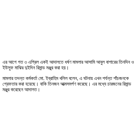
এর আগে গত ৩ এপ্রিল একই আদালতে ধর্ষণ মামলার আসামি আবুল বাশারের তিনদিন ও
ইউসুফ মাঝির দুইদিন রিমান্ড মঞ্জুর করা হয়।
মামলার তদন্ত কর্মকর্তা মো. ইব্রাহিম খলিল বলেন, এ ঘটনায় এখন পর্যন্ত পাঁচজনকে
গ্রেফতার করা হয়েছে। বাকি তিনজন আত্মসমর্পণ করেছে। এর মধ্যে চারজনের রিমান্ড
মঞ্জুর করেছেন আদালত।