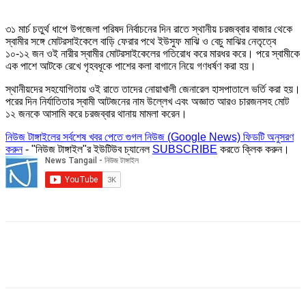
৩১ মার্চ চতুর্থ ধাপে উপজেলা পরিষদ নির্বাচনের দিন রাতে স্থানীয় চরজব্বার বাজার থেকে
স্বামীর সঙ্গে মোটরসাইকেলে বাড়ি ফেরার পথে ইউসুফ মাঝি ও বেচু মাঝির নেতৃত্বে
১০-১২ জন ওই নারীর স্বামীর মোটরসাইকেলের গতিরোধ করে মারধর করে। পরে স্বামীকে
এক পাশে আটকে রেখে গৃহবধূকে পাশের কলা বাগানে নিয়ে গণধর্ষণ করা হয়।
স্থানীয়দের সহযোগিতায় ওই রাতে তাদের নোয়াখালী জেনারেল হাসপাতালে ভর্তি করা হয়।
পরের দিন নির্যাতিতার স্বামী আটজনের নাম উল্লেখ এবং অজ্ঞাত আরও চারজনসহ মোট
১২ জনকে আসামি করে চরজব্বার থানায় মামলা করেন।
নিউজ টাঙ্গাইলের সর্বশেষ খবর পেতে গুগল নিউজ (Google News) ফিডটি অনুসরণ
করুন
- "নিউজ টাঙ্গাইল"র ইউটিউব চ্যানেল
SUBSCRIBE
করতে ক্লিক করুন।