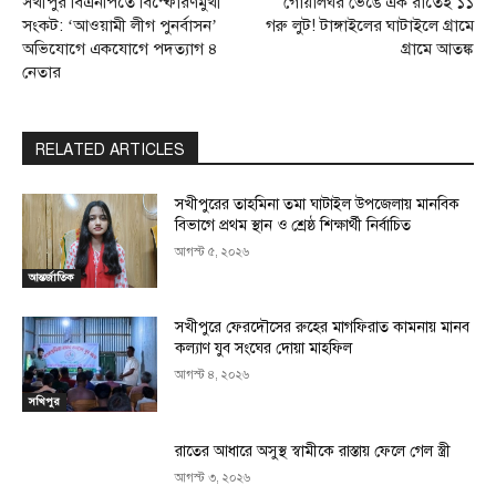
সখীপুর বিএনপিতে বিস্ফোরণমুখী
গোয়ালঘর ভেঙে এক রাতেই ১১
সংকট: ‘আওয়ামী লীগ পুনর্বাসন’
গরু লুট! টাঙ্গাইলের ঘাটাইলে গ্রামে
অভিযোগে একযোগে পদত্যাগ ৪
গ্রামে আতঙ্ক
নেতার
RELATED ARTICLES
সখীপুরের তাহমিনা তমা ঘাটাইল উপজেলায় মানবিক
বিভাগে প্রথম স্থান ও শ্রেষ্ঠ শিক্ষার্থী নির্বাচিত
আগস্ট ৫, ২০২৬
আন্তর্জাতিক
সখীপুরে ফেরদৌসের রুহের মাগফিরাত কামনায় মানব
কল্যাণ যুব সংঘের দোয়া মাহফিল
আগস্ট ৪, ২০২৬
সখিপুর
রাতের আধারে অসুস্থ স্বামীকে রাস্তায় ফেলে গেল স্ত্রী
আগস্ট ৩, ২০২৬